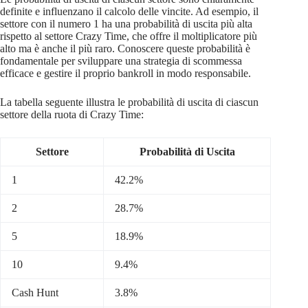
definite e influenzano il calcolo delle vincite. Ad esempio, il
settore con il numero 1 ha una probabilità di uscita più alta
rispetto al settore Crazy Time, che offre il moltiplicatore più
alto ma è anche il più raro. Conoscere queste probabilità è
fondamentale per sviluppare una strategia di scommessa
efficace e gestire il proprio bankroll in modo responsabile.
La tabella seguente illustra le probabilità di uscita di ciascun
settore della ruota di Crazy Time:
Settore
Probabilità di Uscita
1
42.2%
2
28.7%
5
18.9%
10
9.4%
Cash Hunt
3.8%