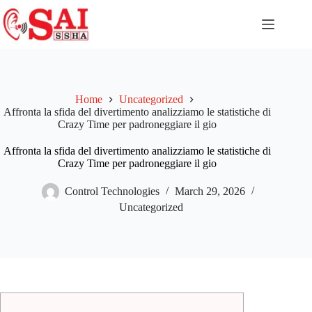
Skip
to
content
Home
Uncategorized
Affronta la sfida del divertimento analizziamo le statistiche di
Crazy Time per padroneggiare il gio
Affronta la sfida del divertimento analizziamo le statistiche di
Crazy Time per padroneggiare il gio
Control Technologies
March 29, 2026
Uncategorized