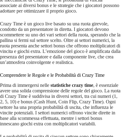
associate ai diversi bonus e le strategie che i giocatori possono
adottare per ottimizzare il proprio gioco.
Crazy Time è un gioco live basato su una ruota girevole,
condotto da un presentatore in diretta. I giocatori devono
scommettere su uno dei vari settori della ruota, sperando che la
pallina si fermi sul settore scelto. Oltre ai settori numerici, la
ruota presenta anche settori bonus che offrono moltiplicatori di
vincita e giochi extra. L’emozione del gioco è amplificata dalla
presenza del presentatore e dalla componente live, che crea
un’atmosfera coinvolgente e realistica.
Comprendere le Regole e le Probabilità di Crazy Time
Prima di immergersi nelle
statistiche crazy time
, è essenziale
avere una solida comprensione delle regole del gioco. La ruota
di Crazy Time è suddivisa in diversi settori, tra cui numeri (1,
2, 5, 10) e bonus (Cash Hunt, Coin Flip, Crazy Time). Ogni
settore ha una propria probabilità di uscita, che influenza le
vincite potenziali. I settori numerici offrono vincite dirette in
base alla scommessa effettuata, mentre i settori bonus
innescano giochi extra con moltiplicatori variabili.
Le probabilità di uscita di ciascun settore sono chiaramente