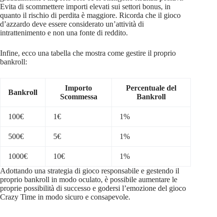
Evita di scommettere importi elevati sui settori bonus, in
quanto il rischio di perdita è maggiore. Ricorda che il gioco
d’azzardo deve essere considerato un’attività di
intrattenimento e non una fonte di reddito.
Infine, ecco una tabella che mostra come gestire il proprio
bankroll:
Importo
Percentuale del
Bankroll
Scommessa
Bankroll
100€
1€
1%
500€
5€
1%
1000€
10€
1%
Adottando una strategia di gioco responsabile e gestendo il
proprio bankroll in modo oculato, è possibile aumentare le
proprie possibilità di successo e godersi l’emozione del gioco
Crazy Time in modo sicuro e consapevole.