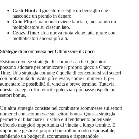
Cash Hunt:
Il giocatore sceglie un bersaglio che
nasconde un premio in denaro.
Coin Flip:
Una moneta viene lanciata, mostrando un
moltiplicatore su ciascun lato.
Crazy Time:
Una nuova ruota viene fatta girare con
moltiplicatori ancora più alti.
Strategie di Scommessa per Ottimizzare il Gioco
Esistono diverse strategie di scommessa che i giocatori
possono adottare per ottimizzare il proprio gioco a Crazy
Time. Una strategia comune è quella di concentrarsi sui settori
con probabilità di uscita più elevate, come il numero 1, per
aumentare le possibilità di vincita a breve termine. Tuttavia,
questa strategia offre vincite potenziali più basse rispetto ai
settori bonus.
Un’altra strategia consiste nel combinare scommesse sui settori
numerici con scommesse sui settori bonus. Questa strategia
permette di bilanciare il rischio e il rendimento potenziale,
offrendo maggiori opportunità di vincita a lungo termine. È
importante gestire il proprio bankroll in modo responsabile,
stabilendo un budget di scommessa e rispettandolo