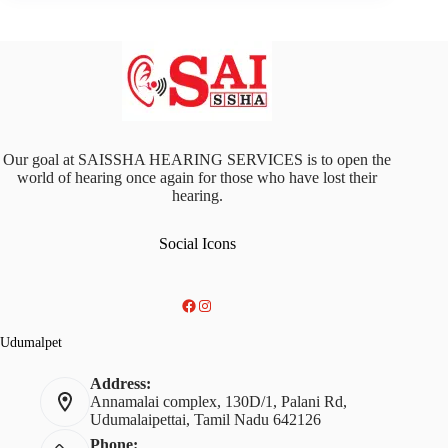
Our goal at SAISSHA HEARING SERVICES is to open the
world of hearing once again for those who have lost their
hearing.
Social Icons
Facebook
Instagram
Udumalpet
Address:
Annamalai complex, 130D/1, Palani Rd,
Udumalaipettai, Tamil Nadu 642126
Phone: