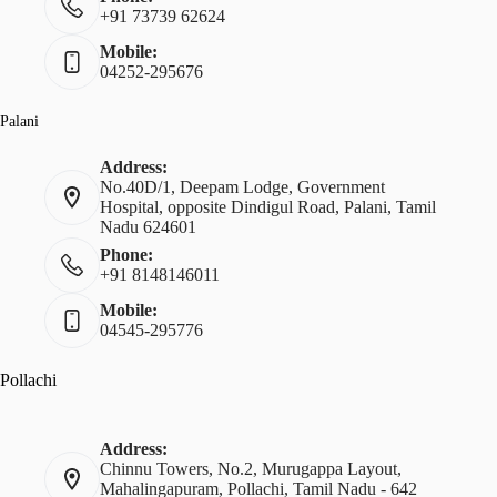
+91 73739 62624
Mobile:
04252-295676
Palani
Address:
No.40D/1, Deepam Lodge, Government
Hospital, opposite Dindigul Road, Palani, Tamil
Nadu 624601
Phone:
+91 8148146011
Mobile:
04545-295776
Pollachi
Address:
Chinnu Towers, No.2, Murugappa Layout,
Mahalingapuram, Pollachi, Tamil Nadu - 642