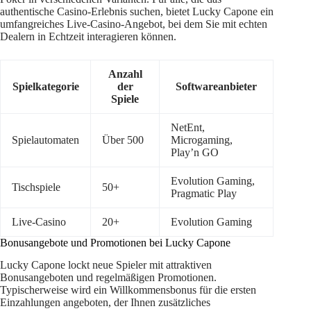
authentische Casino-Erlebnis suchen, bietet Lucky Capone ein
umfangreiches Live-Casino-Angebot, bei dem Sie mit echten
Dealern in Echtzeit interagieren können.
Anzahl
Spielkategorie
der
Softwareanbieter
Spiele
NetEnt,
Spielautomaten
Über 500
Microgaming,
Play’n GO
Evolution Gaming,
Tischspiele
50+
Pragmatic Play
Live-Casino
20+
Evolution Gaming
Bonusangebote und Promotionen bei Lucky Capone
Lucky Capone lockt neue Spieler mit attraktiven
Bonusangeboten und regelmäßigen Promotionen.
Typischerweise wird ein Willkommensbonus für die ersten
Einzahlungen angeboten, der Ihnen zusätzliches