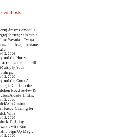
ecent Posts
czuj dreszcz emocji i
graj fortunę w kasynie
line Vavada – Twoja
ansa na niezapomniane
aże
ril 2, 2026
yond the Horizon
ster the aviator Thrill
Multiply Your
nnings.
ril 2, 2026
yond the Coop A
rategic Guide to the
icken Road review &
dless Arcade Thrills.
ril 2, 2026
ickWin Casino –
st‑Paced Gaming for
ick Wins
ril 2, 2026
lock Thrilling
wards with Boom
sino Sign Up Magic
ril 2, 2026