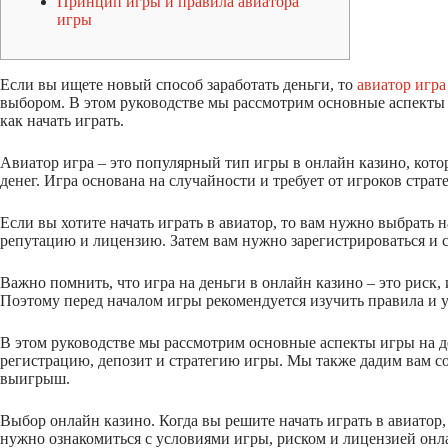
Принцип игры и правила авиатора
игры
Если вы ищете новый способ заработать деньги, то
авиатор игра
выбором. В этом руководстве мы рассмотрим основные аспекты 
как начать играть.
Авиатор игра – это популярный тип игры в онлайн казино, кот
денег. Игра основана на случайности и требует от игроков страте
Если вы хотите начать играть в авиатор, то вам нужно выбрать
репутацию и лицензию. Затем вам нужно зарегистрироваться и сд
Важно помнить, что игра на деньги в онлайн казино – это риск,
Поэтому перед началом игры рекомендуется изучить правила и у
В этом руководстве мы рассмотрим основные аспекты игры на д
регистрацию, депозит и стратегию игры. Мы также дадим вам со
выигрыш.
Выбор онлайн казино. Когда вы решите начать играть в авиатор
нужно ознакомиться с условиями игры, риском и лицензией онл