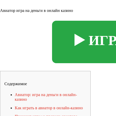
Авиатор игра на деньги в онлайн казино
▶️ ИГ
Содержимое
Авиатор: игра на деньги в онлайн-
казино
Как играть в авиатор в онлайн-казино