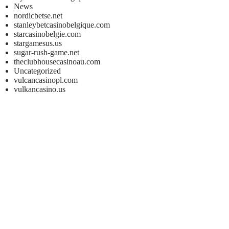
News
nordicbetse.net
stanleybetcasinobelgique.com
starcasinobelgie.com
stargamesus.us
sugar-rush-game.net
theclubhousecasinoau.com
Uncategorized
vulcancasinopl.com
vulkancasino.us