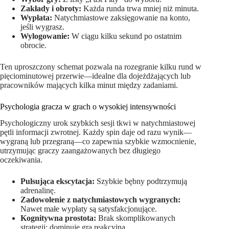
Zakłady i obroty:
Każda runda trwa mniej niż minuta.
Wypłata:
Natychmiastowe zaksięgowanie na konto,
jeśli wygrasz.
Wylogowanie:
W ciągu kilku sekund po ostatnim
obrocie.
Ten uproszczony schemat pozwala na rozegranie kilku rund w
pięciominutowej przerwie—idealne dla dojeżdżających lub
pracowników mających kilka minut między zadaniami.
Psychologia gracza w grach o wysokiej intensywności
Psychologiczny urok szybkich sesji tkwi w natychmiastowej
pętli informacji zwrotnej. Każdy spin daje od razu wynik—
wygraną lub przegraną—co zapewnia szybkie wzmocnienie,
utrzymując graczy zaangażowanych bez długiego
oczekiwania.
Pulsująca ekscytacja:
Szybkie bębny podtrzymują
adrenalinę.
Zadowolenie z natychmiastowych wygranych:
Nawet małe wypłaty są satysfakcjonujące.
Kognitywna prostota:
Brak skomplikowanych
strategii; dominuje gra reakcyjna.