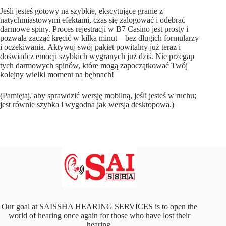
Jeśli jesteś gotowy na szybkie, ekscytujące granie z
natychmiastowymi efektami, czas się zalogować i odebrać
darmowe spiny. Proces rejestracji w B7 Casino jest prosty i
pozwala zacząć kręcić w kilka minut—bez długich formularzy
i oczekiwania. Aktywuj swój pakiet powitalny już teraz i
doświadcz emocji szybkich wygranych już dziś. Nie przegap
tych darmowych spinów, które mogą zapoczątkować Twój
kolejny wielki moment na bębnach!
(Pamiętaj, aby sprawdzić wersję mobilną, jeśli jesteś w ruchu;
jest równie szybka i wygodna jak wersja desktopowa.)
Our goal at SAISSHA HEARING SERVICES is to open the
world of hearing once again for those who have lost their
hearing.