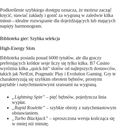
Podkreślenie szybkiego dostępu oznacza, że możesz zacząć
kręcić, stawiać zakłady i gonić za wygraną w zaledwie kilka
minut—idealne rozwiązanie dla dojeżdżających lub mających
napięty harmonogram.
Biblioteka gier: Szybka selekcja
High‑Energy Slots
Biblioteka posiada ponad 6000 tytułów, ale dla graczy
preferujących krótkie sesje liczy się tylko kilka. B7 Casino
wyróżnia kilka „quick‑hit” slotów od najlepszych dostawców,
takich jak NetEnt, Pragmatic Play i Evolution Gaming. Gry te
charakteryzują się szybkim obrotem bębnów, prostymi
paytable i natychmiastowymi szansami na wygraną.
„Lightning Spin”
– pięć bębnów, pojedyncza linia
wypłat.
„Rapid Roulette”
– szybkie obroty z natychmiastowym
obstawianiem.
„Turbo Blackjack”
– uproszczona wersja kończąca się
w mniej niż minutę.