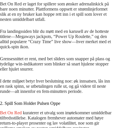
Bet On Red er laget for spillere som ønsker adrenalinkick på
bare noen minutter. Plattformens oppsett er strømlinjeformet
slik at en ny bruker kan hoppe rett inn i et spill som lover et
nesten umiddelbart utfall.
Fra landingssiden blir du møtt med en karusell av de hotteste
titlene—Megaways jackpots, “Power Up Roulette,” og den
alltid populære “Crazy Time” live show—hver merket med et
quick‑spin ikon.
Grensesnittet er rent, med bet sliders som snapper på plass og
tydelige win‑indikatorer som blinker så snart hjulene stopper
eller hjulet snurrer.
I dette miljøet betyr hver beslutning noe: øk innsatsen, lås inn
en rask spinn, se utbetalingen rulle ut, og gå videre til neste
runde—alt innenfor en fem‑minutters periode.
2. Spill Som Holder Pulsen Oppe
Bet On Red
kuraterer et utvalg som imøtekommer umiddelbar
tilfredsstillelse. Katalogen fremhever automater med høye
return-to-player prosenter og lav volatilitet, noe som gir