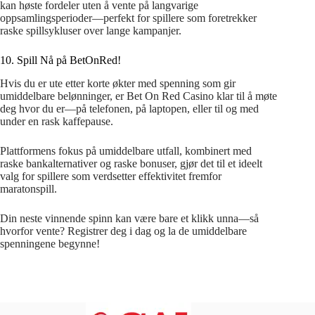
kan høste fordeler uten å vente på langvarige
oppsamlingsperioder—perfekt for spillere som foretrekker
raske spillsykluser over lange kampanjer.
10. Spill Nå på BetOnRed!
Hvis du er ute etter korte økter med spenning som gir
umiddelbare belønninger, er Bet On Red Casino klar til å møte
deg hvor du er—på telefonen, på laptopen, eller til og med
under en rask kaffepause.
Plattformens fokus på umiddelbare utfall, kombinert med
raske bankalternativer og raske bonuser, gjør det til et ideelt
valg for spillere som verdsetter effektivitet fremfor
maratonspill.
Din neste vinnende spinn kan være bare et klikk unna—så
hvorfor vente? Registrer deg i dag og la de umiddelbare
spenningene begynne!