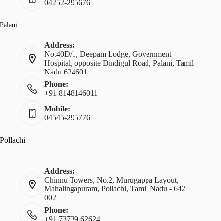
04252-295676
Palani
Address:
No.40D/1, Deepam Lodge, Government
Hospital, opposite Dindigul Road, Palani, Tamil
Nadu 624601
Phone:
+91 8148146011
Mobile:
04545-295776
Pollachi
Address:
Chinnu Towers, No.2, Murugappa Layout,
Mahalingapuram, Pollachi, Tamil Nadu - 642
002
Phone:
+91 73739 62624