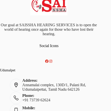
Our goal at SAISSHA HEARING SERVICES is to open the
world of hearing once again for those who have lost their
hearing.
Social Icons
Facebook
Instagram
Udumalpet
Address:
Annamalai complex, 130D/1, Palani Rd,
Udumalaipettai, Tamil Nadu 642126
Phone:
+91 73739 62624
Mobile: