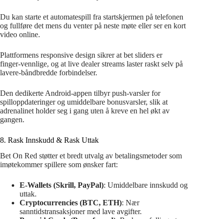
Du kan starte et automatespill fra startskjermen på telefonen
og fullføre det mens du venter på neste møte eller ser en kort
video online.
Plattformens responsive design sikrer at bet sliders er
finger‑vennlige, og at live dealer streams laster raskt selv på
lavere‑båndbredde forbindelser.
Den dedikerte Android-appen tilbyr push-varsler for
spilloppdateringer og umiddelbare bonusvarsler, slik at
adrenalinet holder seg i gang uten å kreve en hel økt av
gangen.
8. Rask Innskudd & Rask Uttak
Bet On Red støtter et bredt utvalg av betalingsmetoder som
imøtekommer spillere som ønsker fart:
E‑Wallets (Skrill, PayPal)
: Umiddelbare innskudd og
uttak.
Cryptocurrencies (BTC, ETH)
: Nær
sanntidstransaksjoner med lave avgifter.