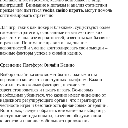
выигрышей. Внимание к деталям и анализ статистики
прежде чем пытаться
vodka casino играть
, могут помочь
оптимизировать стратегию.
Для игр, таких как покер и блэкджек, существуют более
сложные стратегии, основанные на математических
расчетах и анализе вероятностей, известны как базовые
стратегии. Понимание правил игры, знание
вероятностей и умение контролировать свои эмоции –
важные факторы успеха в онлайн казино.
Сравнение Платформ Онлайн Казино
Выбор онлайн казино может быть сложным из-за
огромного количества доступных платформ. Важно
учитывать несколько факторов, прежде чем
зарегистрироваться и начать играть. Во-первых,
необходимо убедиться, что казино имеет лицензию от
надежного регулирующего органа, что гарантирует
честность игры и безопасность финансовых операций.
Во-вторых, следует обратить внимание на выбор игр,
доступные методы оплаты, качество обслуживания
клиентов и наличие мобильного приложения.