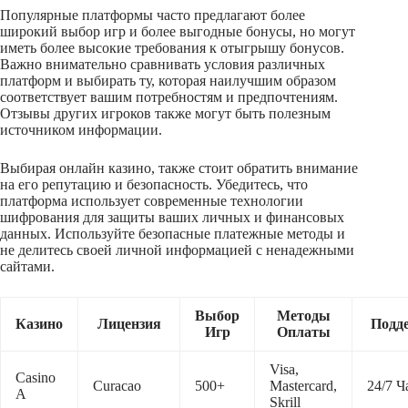
Популярные платформы часто предлагают более
широкий выбор игр и более выгодные бонусы, но могут
иметь более высокие требования к отыгрышу бонусов.
Важно внимательно сравнивать условия различных
платформ и выбирать ту, которая наилучшим образом
соответствует вашим потребностям и предпочтениям.
Отзывы других игроков также могут быть полезным
источником информации.
Выбирая онлайн казино, также стоит обратить внимание
на его репутацию и безопасность. Убедитесь, что
платформа использует современные технологии
шифрования для защиты ваших личных и финансовых
данных. Используйте безопасные платежные методы и
не делитесь своей личной информацией с ненадежными
сайтами.
Выбор
Методы
Казино
Лицензия
Подд
Игр
Оплаты
Visa,
Casino
Curacao
500+
Mastercard,
24/7 Ч
A
Skrill