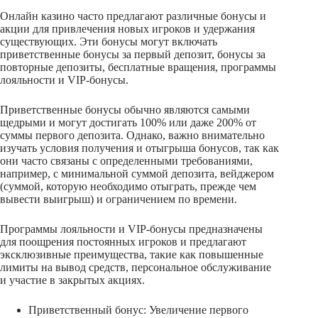
Онлайн казино часто предлагают различные бонусы и
акции для привлечения новых игроков и удержания
существующих. Эти бонусы могут включать
приветственные бонусы за первый депозит, бонусы за
повторные депозиты, бесплатные вращения, программы
лояльности и VIP-бонусы.
Приветственные бонусы обычно являются самыми
щедрыми и могут достигать 100% или даже 200% от
суммы первого депозита. Однако, важно внимательно
изучать условия получения и отыгрыша бонусов, так как
они часто связаны с определенными требованиями,
например, с минимальной суммой депозита, вейджером
(суммой, которую необходимо отыграть, прежде чем
вывести выигрыш) и ограничением по времени.
Программы лояльности и VIP-бонусы предназначены
для поощрения постоянных игроков и предлагают
эксклюзивные преимущества, такие как повышенные
лимиты на вывод средств, персональное обслуживание
и участие в закрытых акциях.
Приветственный бонус: Увеличение первого