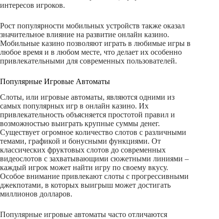
интересов игроков.
Рост популярности мобильных устройств также оказал
значительное влияние на развитие онлайн казино.
Мобильные казино позволяют играть в любимые игры в
любое время и в любом месте, что делает их особенно
привлекательными для современных пользователей.
Популярные Игровые Автоматы
Слоты, или игровые автоматы, являются одними из
самых популярных игр в онлайн казино. Их
привлекательность объясняется простотой правил и
возможностью выиграть крупные суммы денег.
Существует огромное количество слотов с различными
темами, графикой и бонусными функциями. От
классических фруктовых слотов до современных
видеослотов с захватывающими сюжетными линиями –
каждый игрок может найти игру по своему вкусу.
Особое внимание привлекают слоты с прогрессивными
джекпотами, в которых выигрыш может достигать
миллионов долларов.
Популярные игровые автоматы часто отличаются