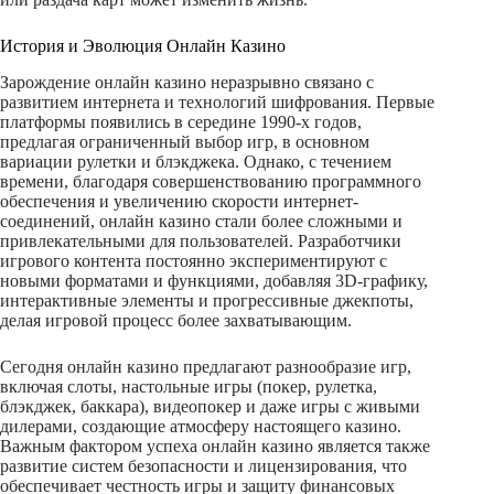
История и Эволюция Онлайн Казино
Зарождение онлайн казино неразрывно связано с
развитием интернета и технологий шифрования. Первые
платформы появились в середине 1990-х годов,
предлагая ограниченный выбор игр, в основном
вариации рулетки и блэкджека. Однако, с течением
времени, благодаря совершенствованию программного
обеспечения и увеличению скорости интернет-
соединений, онлайн казино стали более сложными и
привлекательными для пользователей. Разработчики
игрового контента постоянно экспериментируют с
новыми форматами и функциями, добавляя 3D-графику,
интерактивные элементы и прогрессивные джекпоты,
делая игровой процесс более захватывающим.
Сегодня онлайн казино предлагают разнообразие игр,
включая слоты, настольные игры (покер, рулетка,
блэкджек, баккара), видеопокер и даже игры с живыми
дилерами, создающие атмосферу настоящего казино.
Важным фактором успеха онлайн казино является также
развитие систем безопасности и лицензирования, что
обеспечивает честность игры и защиту финансовых