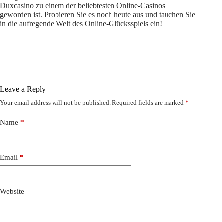
Duxcasino zu einem der beliebtesten Online-Casinos
geworden ist. Probieren Sie es noch heute aus und tauchen Sie
in die aufregende Welt des Online-Glücksspiels ein!
Leave a Reply
Your email address will not be published.
Required fields are marked
*
Name
*
Email
*
Website