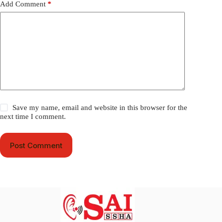
Add Comment
*
Save my name, email and website in this browser for the
next time I comment.
Post Comment