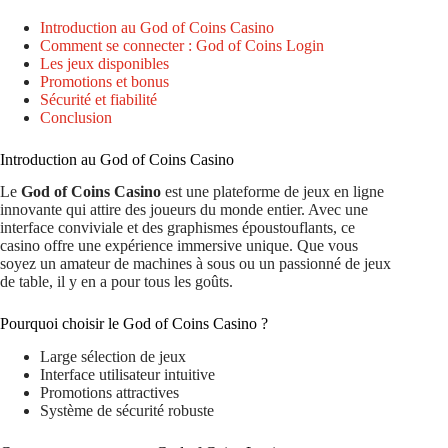
Introduction au God of Coins Casino
Comment se connecter : God of Coins Login
Les jeux disponibles
Promotions et bonus
Sécurité et fiabilité
Conclusion
Introduction au God of Coins Casino
Le
God of Coins Casino
est une plateforme de jeux en ligne
innovante qui attire des joueurs du monde entier. Avec une
interface conviviale et des graphismes époustouflants, ce
casino offre une expérience immersive unique. Que vous
soyez un amateur de machines à sous ou un passionné de jeux
de table, il y en a pour tous les goûts.
Pourquoi choisir le God of Coins Casino ?
Large sélection de jeux
Interface utilisateur intuitive
Promotions attractives
Système de sécurité robuste