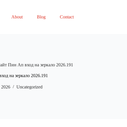
About
Blog
Contact
айт Пин Ап вход на зеркало 2026.191
ход на зеркало 2026.191
 2026
Uncategorized