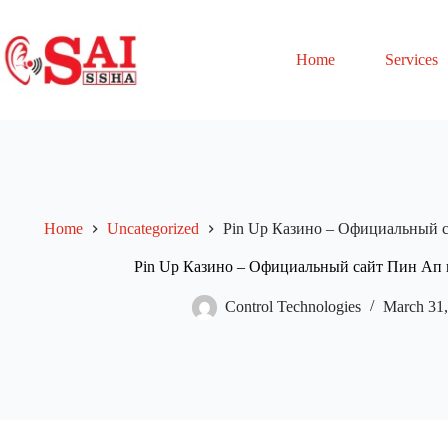
Skip
to
content
Home
Services
Home
Uncategorized
Pin Up Казино – Официальный с
Pin Up Казино – Официальный сайт Пин Ап в
Control Technologies
March 31,