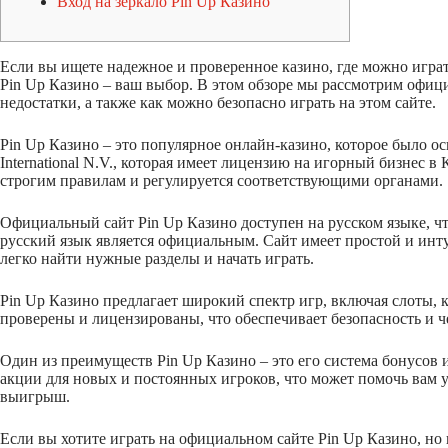
Вход на зеркало Pin Up Казино
Если вы ищете надежное и проверенное казино, где можно игра
Pin Up Казино – ваш выбор. В этом обзоре мы рассмотрим офиц
недостатки, а также как можно безопасно играть на этом сайте.
Pin Up Казино – это популярное онлайн-казино, которое было о
International N.V., которая имеет лицензию на игорный бизнес в
строгим правилам и регулируется соответствующими органами.
Официальный сайт Pin Up Казино доступен на русском языке, что
русский язык является официальным. Сайт имеет простой и инт
легко найти нужные разделы и начать играть.
Pin Up Казино предлагает широкий спектр игр, включая слоты, к
проверены и лицензированы, что обеспечивает безопасность и ч
Один из преимуществ Pin Up Казино – это его система бонусов 
акции для новых и постоянных игроков, что может помочь вам 
выигрыш.
Если вы хотите играть на официальном сайте Pin Up Казино, но н