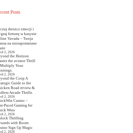
ecent Posts
czuj dreszcz emocji i
graj fortunę w kasynie
line Vavada – Twoja
ansa na niezapomniane
aże
ril 2, 2026
yond the Horizon
ster the aviator Thrill
Multiply Your
nnings.
ril 2, 2026
yond the Coop A
rategic Guide to the
icken Road review &
dless Arcade Thrills.
ril 2, 2026
ickWin Casino –
st‑Paced Gaming for
ick Wins
ril 2, 2026
lock Thrilling
wards with Boom
sino Sign Up Magic
ril 2, 2026