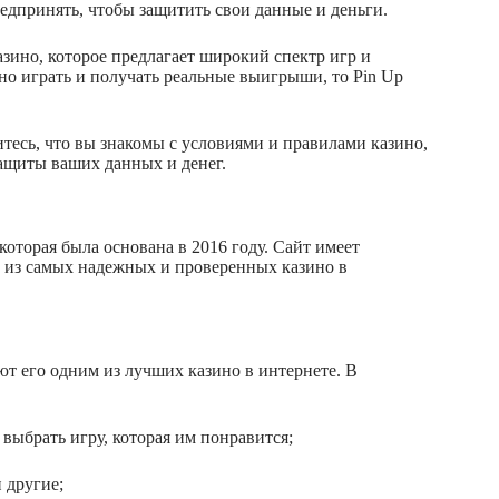
редпринять, чтобы защитить свои данные и деньги.
азино, которое предлагает широкий спектр игр и
жно играть и получать реальные выигрыши, то Pin Up
тесь, что вы знакомы с условиями и правилами казино,
защиты ваших данных и денег.
оторая была основана в 2016 году. Сайт имеет
м из самых надежных и проверенных казино в
ют его одним из лучших казино в интернете. В
выбрать игру, которая им понравится;
 другие;