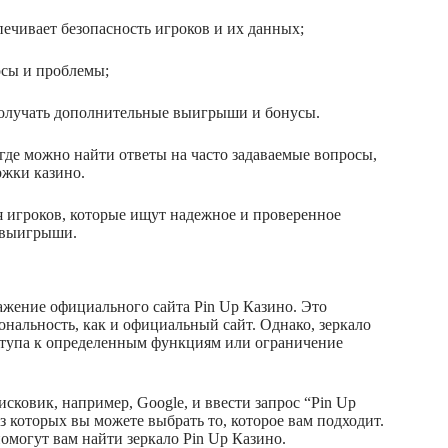
ечивает безопасность игроков и их данных;
осы и проблемы;
получать дополнительные выигрыши и бонусы.
 где можно найти ответы на часто задаваемые вопросы,
ржки казино.
 игроков, которые ищут надежное и проверенное
е выигрыши.
бражение официального сайта Pin Up Казино. Это
ональность, как и официальный сайт. Однако, зеркало
оступа к определенным функциям или ограничение
сковик, например, Google, и ввести запрос “Pin Up
из которых вы можете выбрать то, которое вам подходит.
омогут вам найти зеркало Pin Up Казино.