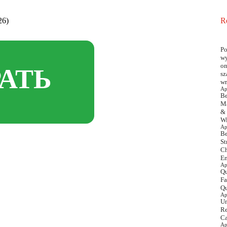
26)
R
Po
wy
on
РАТЬ
sz
wr
Ap
Be
Ma
& 
Wi
Ap
Be
St
Ch
En
Ap
Qu
Fa
Qu
Ap
Un
Re
Ca
Ap