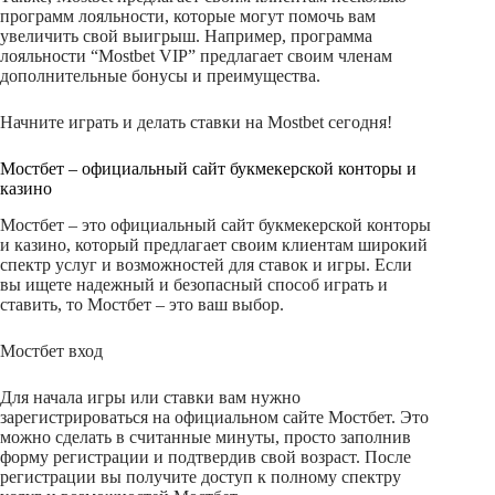
программ лояльности, которые могут помочь вам
увеличить свой выигрыш. Например, программа
лояльности “Mostbet VIP” предлагает своим членам
дополнительные бонусы и преимущества.
Начните играть и делать ставки на Mostbet сегодня!
Мостбет – официальный сайт букмекерской конторы и
казино
Мостбет – это официальный сайт букмекерской конторы
и казино, который предлагает своим клиентам широкий
спектр услуг и возможностей для ставок и игры. Если
вы ищете надежный и безопасный способ играть и
ставить, то Мостбет – это ваш выбор.
Мостбет вход
Для начала игры или ставки вам нужно
зарегистрироваться на официальном сайте Мостбет. Это
можно сделать в считанные минуты, просто заполнив
форму регистрации и подтвердив свой возраст. После
регистрации вы получите доступ к полному спектру