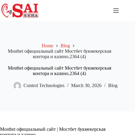
Skip
to
content
Home
Blog
Mostbet официальный сайт Мостбет букмекерская
контора и казино.2364 (4)
Mostbet официальный сайт Мостбет букмекерская
контора и казино.2364 (4)
Control Technologies
March 30, 2026
Blog
Mostbet официальный сайт | Мостбет букмекерская
контора и казино