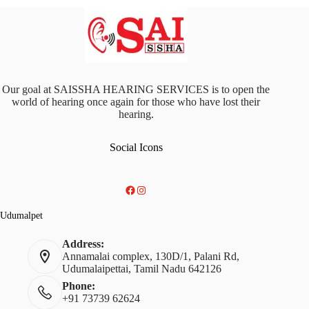
Our goal at SAISSHA HEARING SERVICES is to open the
world of hearing once again for those who have lost their
hearing.
Social Icons
Facebook
Instagram
Udumalpet
Address:
Annamalai complex, 130D/1, Palani Rd,
Udumalaipettai, Tamil Nadu 642126
Phone:
+91 73739 62624