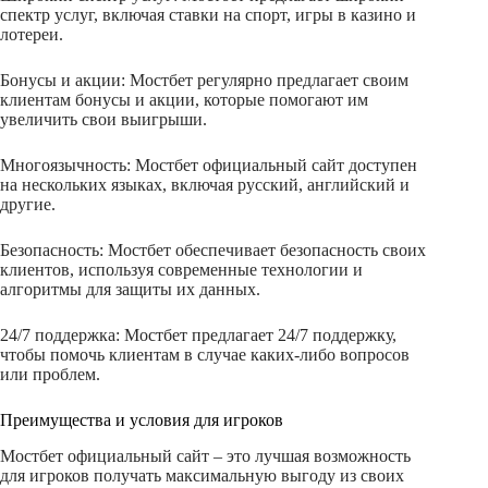
спектр услуг, включая ставки на спорт, игры в казино и
лотереи.
Бонусы и акции: Мостбет регулярно предлагает своим
клиентам бонусы и акции, которые помогают им
увеличить свои выигрыши.
Многоязычность: Мостбет официальный сайт доступен
на нескольких языках, включая русский, английский и
другие.
Безопасность: Мостбет обеспечивает безопасность своих
клиентов, используя современные технологии и
алгоритмы для защиты их данных.
24/7 поддержка: Мостбет предлагает 24/7 поддержку,
чтобы помочь клиентам в случае каких-либо вопросов
или проблем.
Преимущества и условия для игроков
Мостбет официальный сайт – это лучшая возможность
для игроков получать максимальную выгоду из своих