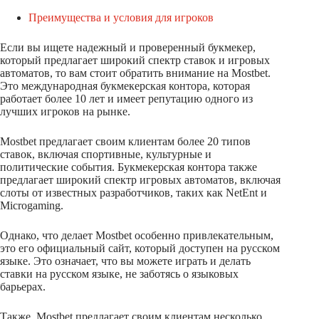
Преимущества и условия для игроков
Если вы ищете надежный и проверенный букмекер,
который предлагает широкий спектр ставок и игровых
автоматов, то вам стоит обратить внимание на Mostbet.
Это международная букмекерская контора, которая
работает более 10 лет и имеет репутацию одного из
лучших игроков на рынке.
Mostbet предлагает своим клиентам более 20 типов
ставок, включая спортивные, культурные и
политические события. Букмекерская контора также
предлагает широкий спектр игровых автоматов, включая
слоты от известных разработчиков, таких как NetEnt и
Microgaming.
Однако, что делает Mostbet особенно привлекательным,
это его официальный сайт, который доступен на русском
языке. Это означает, что вы можете играть и делать
ставки на русском языке, не заботясь о языковых
барьерах.
Также, Mostbet предлагает своим клиентам несколько