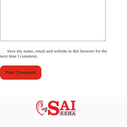
Save my name, email and website in this browser for the
next time I comment.
Post Comment