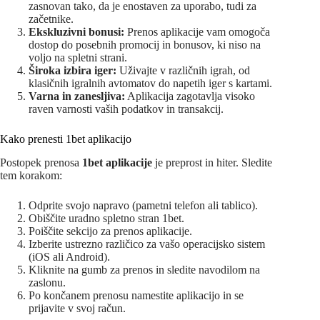
zasnovan tako, da je enostaven za uporabo, tudi za
začetnike.
Ekskluzivni bonusi:
Prenos aplikacije vam omogoča
dostop do posebnih promocij in bonusov, ki niso na
voljo na spletni strani.
Široka izbira iger:
Uživajte v različnih igrah, od
klasičnih igralnih avtomatov do napetih iger s kartami.
Varna in zanesljiva:
Aplikacija zagotavlja visoko
raven varnosti vaših podatkov in transakcij.
Kako prenesti 1bet aplikacijo
Postopek prenosa
1bet aplikacije
je preprost in hiter. Sledite
tem korakom:
Odprite svojo napravo (pametni telefon ali tablico).
Obiščite uradno spletno stran 1bet.
Poiščite sekcijo za prenos aplikacije.
Izberite ustrezno različico za vašo operacijsko sistem
(iOS ali Android).
Kliknite na gumb za prenos in sledite navodilom na
zaslonu.
Po končanem prenosu namestite aplikacijo in se
prijavite v svoj račun.