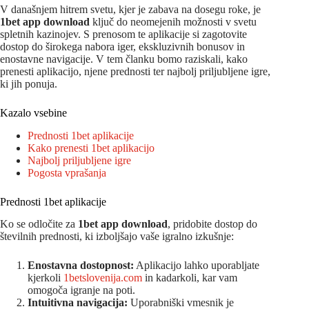
V današnjem hitrem svetu, kjer je zabava na dosegu roke, je
1bet app download
ključ do neomejenih možnosti v svetu
spletnih kazinojev. S prenosom te aplikacije si zagotovite
dostop do širokega nabora iger, ekskluzivnih bonusov in
enostavne navigacije. V tem članku bomo raziskali, kako
prenesti aplikacijo, njene prednosti ter najbolj priljubljene igre,
ki jih ponuja.
Kazalo vsebine
Prednosti 1bet aplikacije
Kako prenesti 1bet aplikacijo
Najbolj priljubljene igre
Pogosta vprašanja
Prednosti 1bet aplikacije
Ko se odločite za
1bet app download
, pridobite dostop do
številnih prednosti, ki izboljšajo vaše igralno izkušnje:
Enostavna dostopnost:
Aplikacijo lahko uporabljate
kjerkoli
1betslovenija.com
in kadarkoli, kar vam
omogoča igranje na poti.
Intuitivna navigacija:
Uporabniški vmesnik je